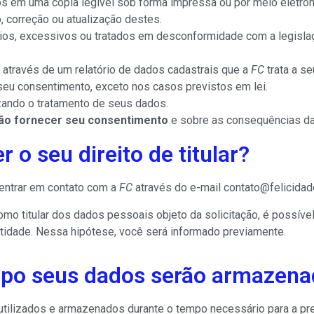
los em uma cópia legível sob forma impressa ou por meio eletrôn
ão, correção ou atualização destes.
s, excessivos ou tratados em desconformidade com a legislaç
, através de um relatório de dados cadastrais que a
FC
trata a se
 seu consentimento, exceto nos casos previstos em lei.
zando o tratamento de seus dados.
não fornecer seu consentimento
e sobre as consequências da
o seu direito de titular?
e entrar em contato com a
FC
através do e-mail
contato@felicidad
 como titular dos dados pessoais objeto da solicitação, é poss
dade. Nessa hipótese, você será informado previamente.
po seus dados serão armazena
tilizados e armazenados durante o tempo necessário para a pre