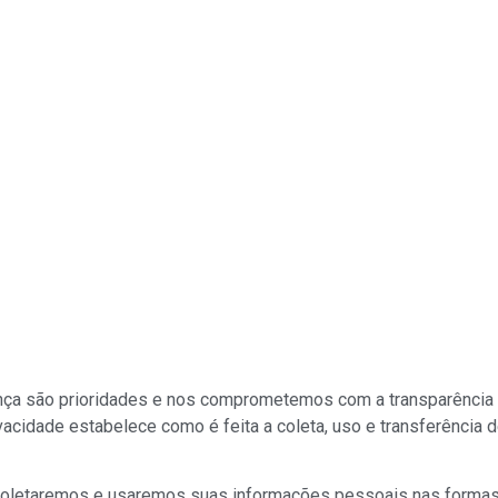
ança são prioridades e nos comprometemos com a transparênci
rivacidade estabelece como é feita a coleta, uso e transferência
 coletaremos e usaremos suas informações pessoais nas formas 